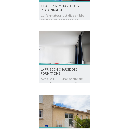
COACHING IMPLANTOLOGIE
PERSONNALISÉ
Le formateur est disponible
pour toute demande de
l'apprenant. Le stagiaire
pourra assister au fauteuil
pour des chirurgies
implantaires au sein du centre
de formation, puis au dans
son propre cabinet sur un de
ses patients, le tout supervisé
par le coach.
LA PRISE EN CHARGE DES
FORMATIONS
Avec le FIFPL une partie de
votre formation peut-être
prise en charge. Consultez-
nous pour plus de
renseignement.